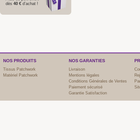
dès
40 €
d’achat !
NOS PRODUITS
NOS GARANTIES
PR
Tissus Patchwork
Livraison
Co
Matériel Patchwork
Mentions légales
Re
Conditions Générales de Ventes
Par
Paiement sécurisé
Si
Garantie Satisfaction