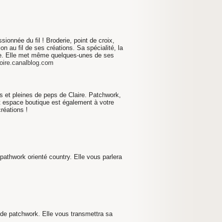
ionnée du fil ! Broderie, point de croix,
on au fil de ses créations. Sa spécialité, la
e. Elle met même quelques-unes de ses
eloire.canalblog.com
es et pleines de peps de Claire.
Patchwork,
it espace boutique est également à votre
réations !
pathwork orienté country. Elle vous
parlera
 de patchwork. Elle vous
transmettra sa