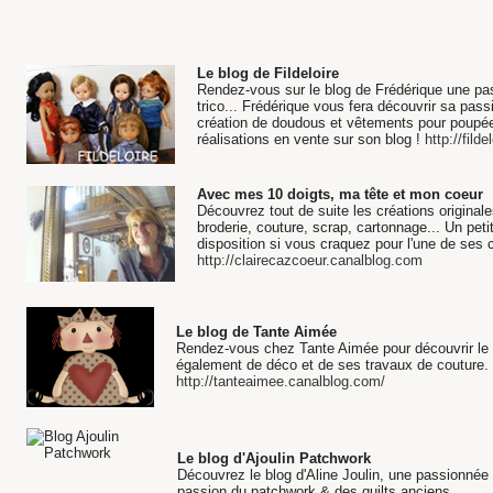
Le blog de Fildeloire
Rendez-vous sur le blog de Frédérique une pass
trico... Frédérique vous fera découvrir sa passi
création de doudous et vêtements pour poupé
réalisations en vente sur son blog !
http://fild
Avec mes 10 doigts, ma tête et mon coeur
Découvrez tout de suite les créations original
broderie, couture, scrap, cartonnage... Un pet
disposition si vous craquez pour l'une de ses c
http://clairecazcoeur.canalblog.com
Le blog de Tante Aimée
Rendez-vous chez Tante Aimée pour découvrir le 
également de déco et de ses travaux de couture.
http://tanteaimee.canalblog.com/
Le blog d'Ajoulin Patchwork
Découvrez le blog d'Aline Joulin, une passionnée
passion du patchwork & des quilts anciens.