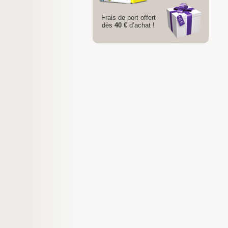
Frais de port offert
dès
40 €
d’achat !