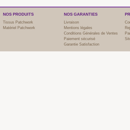
NOS PRODUITS
NOS GARANTIES
PR
Tissus Patchwork
Livraison
Co
Matériel Patchwork
Mentions légales
Re
Conditions Générales de Ventes
Par
Paiement sécurisé
Si
Garantie Satisfaction