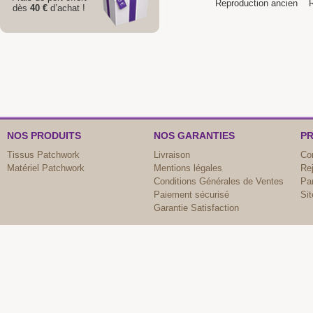
Reproduction ancien
dès
40 €
d’achat !
NOS PRODUITS
NOS GARANTIES
PR
Tissus Patchwork
Livraison
Co
Matériel Patchwork
Mentions légales
Re
Conditions Générales de Ventes
Par
Paiement sécurisé
Si
Garantie Satisfaction