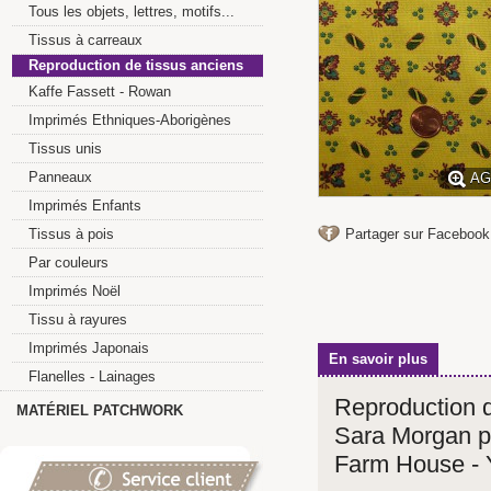
Tous les objets, lettres, motifs...
Tissus à carreaux
Reproduction de tissus anciens
Kaffe Fassett - Rowan
Imprimés Ethniques-Aborigènes
Tissus unis
Panneaux
AG
Imprimés Enfants
Tissus à pois
Partager sur Facebook
Par couleurs
Imprimés Noël
Tissu à rayures
Imprimés Japonais
En savoir plus
Flanelles - Lainages
Reproduction d
MATÉRIEL PATCHWORK
Sara Morgan p
Farm House - 