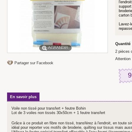
l'endroi
support
broderie
carton 
Lavez-le
repasser
Quantité 
AGRANDIR
2
pièces 
Attention 
Partager sur Facebook
9
En savoir plus
Voile non tissé pour transfert + feutre Bohin
Lot de 3 voiles non tissés 30x50cm + 1 feutre transfert
Grâce à ce produit en fibre non tissé, transférez à l'endroit, en toute s
idéal pour reporter vos motifs de broderie, quilting sur tissus mais auss
Utilisez le feutre spécial
transfert effaçable à l'eau fourni (économique