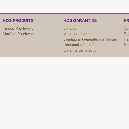
NOS PRODUITS
NOS GARANTIES
PR
Tissus Patchwork
Livraison
Co
Matériel Patchwork
Mentions légales
Re
Conditions Générales de Ventes
Par
Paiement sécurisé
Si
Garantie Satisfaction