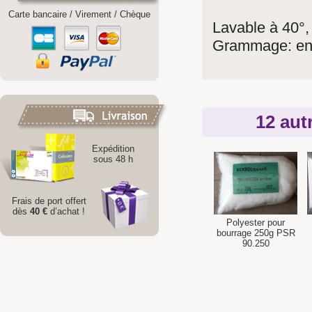
Carte bancaire / Virement / Chèque
Lavable à 40°,
Grammage: env
12 aut
Expédition
sous 48 h
Frais de port offert
dès
40 €
d’achat !
Polyester pour
bourrage 250g PSR
90.250