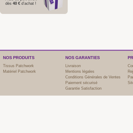
dès
40 €
d’achat !
NOS PRODUITS
NOS GARANTIES
PR
Tissus Patchwork
Livraison
Co
Matériel Patchwork
Mentions légales
Re
Conditions Générales de Ventes
Par
Paiement sécurisé
Si
Garantie Satisfaction