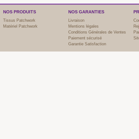
NOS PRODUITS
NOS GARANTIES
PR
Tissus Patchwork
Livraison
Co
Matériel Patchwork
Mentions légales
Re
Conditions Générales de Ventes
Par
Paiement sécurisé
Si
Garantie Satisfaction