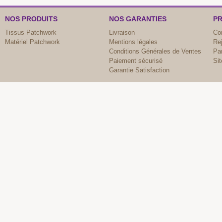
NOS PRODUITS
NOS GARANTIES
PR
Tissus Patchwork
Livraison
Co
Matériel Patchwork
Mentions légales
Re
Conditions Générales de Ventes
Par
Paiement sécurisé
Si
Garantie Satisfaction